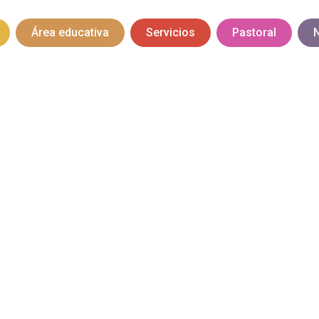
Área educativa
Servicios
Pastoral
N
Inicio
/
Menú mes de Septiembre
 mes de Septi