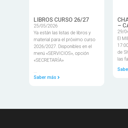
LIBROS CURSO 26/27
CHA
– C
25/05/2026
29/0
Ya están las listas de libros y
El M
material para el próximo curso
17:00
2026/2027. Disponibles en el
de S
menú «SERVICIOS», opción
las f
«SECRETARÍA»
Sabe
...
Saber más