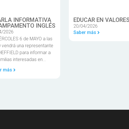
RLA INFORMATIVA
EDUCAR EN VALORE
AMPAMENTO INGLÉS
20/04/2026
4/2026
Saber más
IÉRCOLES 6 de MAYO a las
 vendrá una representante
HEFFIELD para informar a
amilias interesadas en...
r más